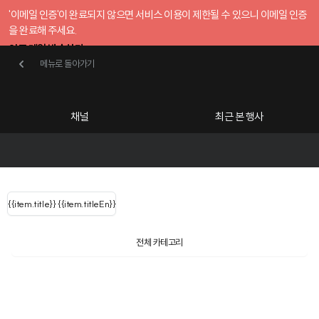
'이메일 인증'이 완료되지 않으면 서비스 이용이 제한될 수 있으니 이메일 인증
을 완료해 주세요.
인증 메일 발송하기
메뉴로 돌아가기
메뉴로 돌아가기
확인
호스트센터
채널
최근 본 행사
UserLastName()
카테고리
Categories
|
무료행사개설
Host your event for fr
{{ user.name }}
님
채널 리스트
{{channelEvent.SortType.name}}
{{item.title}}
{{ user.name }}
{{item.titleEn}}
님
로그인 해주세요
Close sidebar
{{ user.email }}
{{
{{ item.Title
filter.name
내 정보 수정
전체 카테고리
{{ user.email}}
?
}}
행사
검색 결과 더 보기
{{item.Title}}
취소 환불 약관
item.Title[0]
내 정보 수정
: "" }}
신청 행사
시행일자 : 2024.04.02
채널
검색 결과 더 보기
제1조 (목적 및 적용대상)