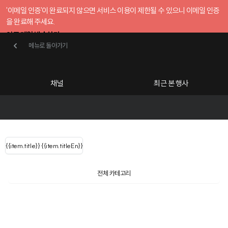
'이메일 인증'이 완료되지 않으면 서비스 이용이 제한될 수 있으니 이메일 인증
을 완료해 주세요.
인증 메일 발송하기
메뉴로 돌아가기
메뉴로 돌아가기
확인
호스트센터
채널
최근 본 행사
UserLastName()
카테고리
Categories
|
무료행사개설
Host your event for fr
{{ user.name }}
님
채널 리스트
{{channelEvent.SortType.name}}
{{item.title}}
{{ user.name }}
{{item.titleEn}}
님
로그인 해주세요
Close sidebar
{{ user.email }}
{{
{{ item.Title
filter.name
내 정보 수정
전체 카테고리
{{ user.email}}
?
}}
행사
검색 결과 더 보기
{{item.Title}}
전자금융거래 이용약관
item.Title[0]
내 정보 수정
: "" }}
신청 행사
시행일자 : 2024.04.02
채널
검색 결과 더 보기
제1장 총 칙